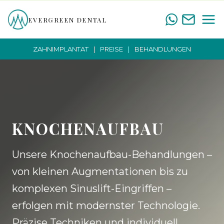
Zum
EVERGREEN DENTAL
Inhalt
springen
ZAHNIMPLANTAT
PREISE
BEHANDLUNGEN
KNOCHENAUFBAU
Unsere Knochenaufbau-Behandlungen –
von kleinen Augmentationen bis zu
komplexen Sinuslift-Eingriffen –
erfolgen mit modernster Technologie.
Präzise Techniken und individuell