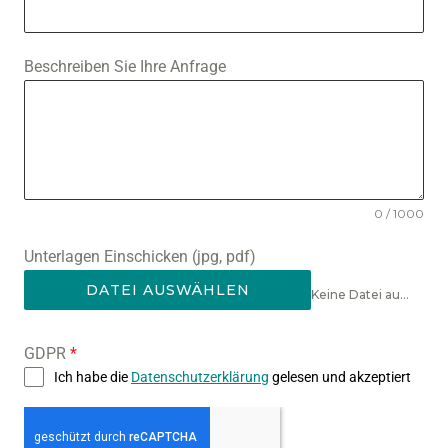
R
M
Beschreiben Sie Ihre Anfrage
A
N
Y
+
4
0 / 1000
9
Unterlagen Einschicken (jpg, pdf)
DATEI AUSWÄHLEN
Keine Datei ausgewählt
GDPR
*
Ich habe die
Datenschutzerklärung
gelesen und akzeptiert