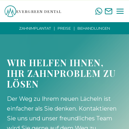
Zum
EVERGREEN DENTAL
Inhalt
springen
ZAHNIMPLANTAT
PREISE
BEHANDLUNGEN
WIR HELFEN IHNEN,
IHR ZAHNPROBLEM ZU
LÖSEN
Der Weg zu Ihrem neuen Lächeln ist
einfacher als Sie denken. Kontaktieren
Sie uns und unser freundliches Team
wird Sie gerne auf dem Weg zu