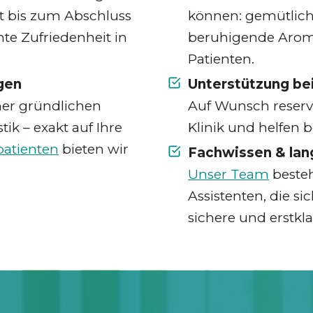
t bis zum Abschluss
können: gemütlich
hte Zufriedenheit in
beruhigende Aromat
Patienten.
gen
Unterstützung be
ner gründlichen
Auf Wunsch reservi
k – exakt auf Ihre
Klinik und helfen b
atienten
bieten wir
Fachwissen & lan
Unser Team
besteh
Assistenten, die si
sichere und erstkla