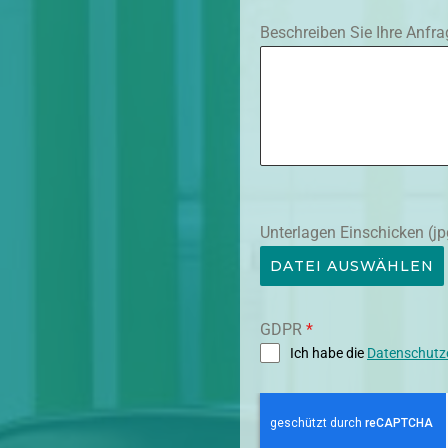
A
Beschreiben Sie Ihre Anfra
N
Y
+
4
9
Unterlagen Einschicken (jp
DATEI AUSWÄHLEN
GDPR
*
Ich habe die
Datenschutz