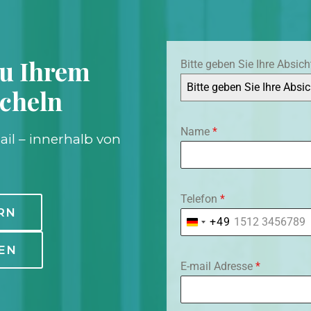
zu Ihrem
Bitte geben Sie Ihre Absic
Bitte geben Sie Ihre Absi
ächeln
Name
*
ail – innerhalb von
Telefon
*
RN
+49
G
E
EN
E-mail Adresse
*
R
M