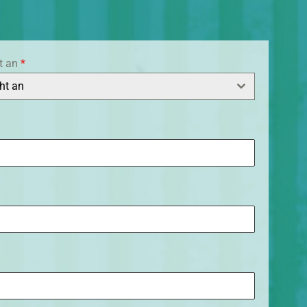
ht an
*
cht an