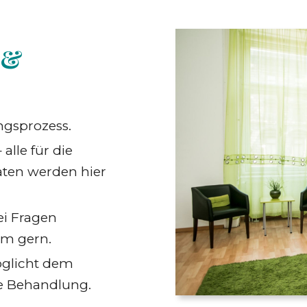
k &
ngsprozess.
alle für die
ten werden hier
ei Fragen
am gern.
öglicht dem
te Behandlung.